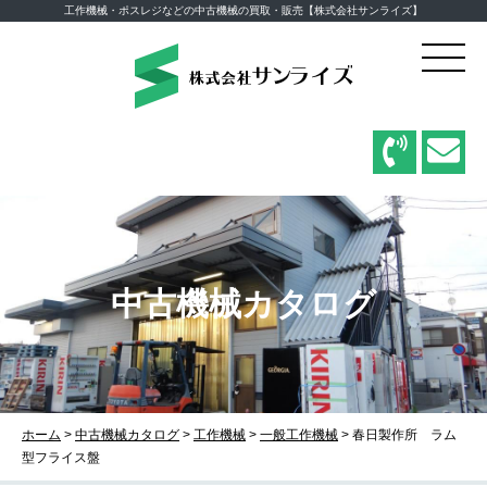
工作機械・ポスレジなどの中古機械の買取・販売【株式会社サンライズ】
中古機械カタログ
ホーム
>
中古機械カタログ
>
工作機械
>
一般工作機械
>
春日製作所 ラム
型フライス盤