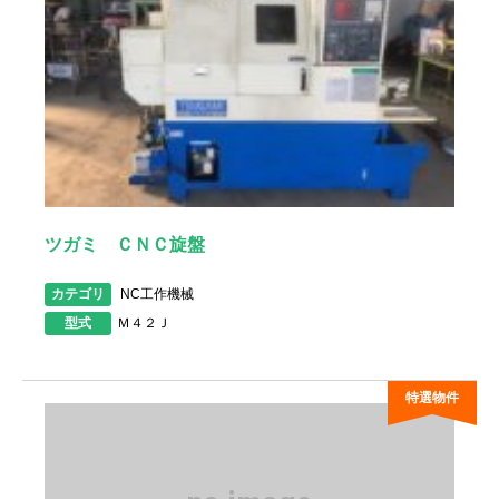
ツガミ ＣＮＣ旋盤
カテゴリ
NC工作機械
型式
Ｍ４２Ｊ
特選物件