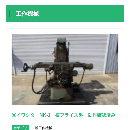
工作機械
㈱イワシタ NK-1 横フライス盤 動作確認済み
カテゴリ
一般工作機械