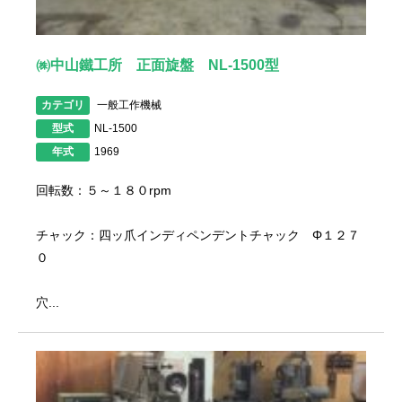
㈱中山鐵工所 正面旋盤 NL-1500型
カテゴリ
一般工作機械
型式
NL-1500
年式
1969
回転数：５～１８０rpm
チャック：四ッ爪インディペンデントチャック Φ１２７
０
穴...