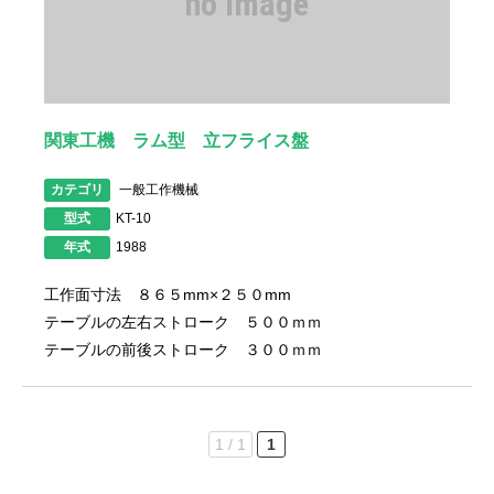
no image
関東工機 ラム型 立フライス盤
カテゴリ
一般工作機械
型式
KT-10
年式
1988
工作面寸法 ８６５mm×２５０mm
テーブルの左右ストローク ５００ｍｍ
テーブルの前後ストローク ３００ｍｍ
1 / 1
1