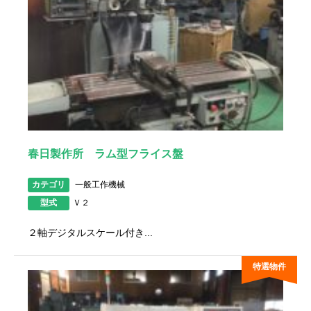
春日製作所 ラム型フライス盤
カテゴリ
一般工作機械
型式
Ｖ２
２軸デジタルスケール付き...
特選物件